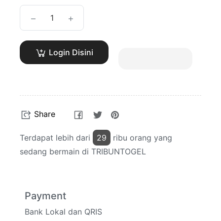
−
+
Login Disini
Share
Tweet
Pin
Share
on
on
on
Facebook
Twitter
Pinterest
Terdapat lebih dari
29
ribu orang yang
sedang bermain di TRIBUNTOGEL
Payment
Bank Lokal dan QRIS