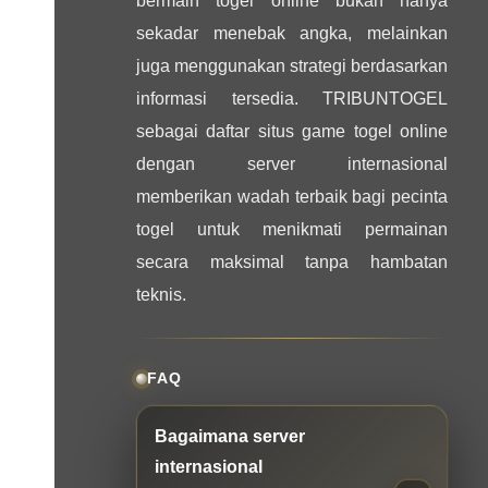
bermain togel online bukan hanya
sekadar menebak angka, melainkan
juga menggunakan strategi berdasarkan
informasi tersedia. TRIBUNTOGEL
sebagai daftar situs game togel online
dengan server internasional
memberikan wadah terbaik bagi pecinta
togel untuk menikmati permainan
secara maksimal tanpa hambatan
teknis.
FAQ
Bagaimana server
internasional