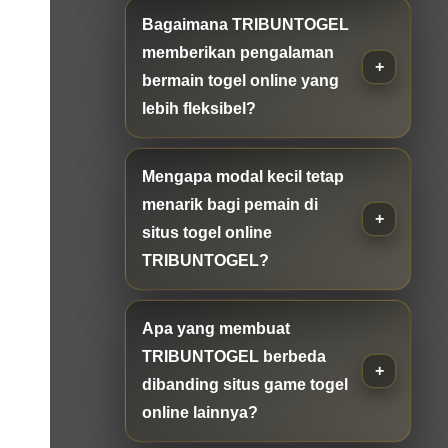
Bagaimana TRIBUNTOGEL
memberikan pengalaman
bermain togel online yang
lebih fleksibel?
Mengapa modal kecil tetap
menarik bagi pemain di
situs togel online
TRIBUNTOGEL?
Apa yang membuat
TRIBUNTOGEL berbeda
dibanding situs game togel
online lainnya?