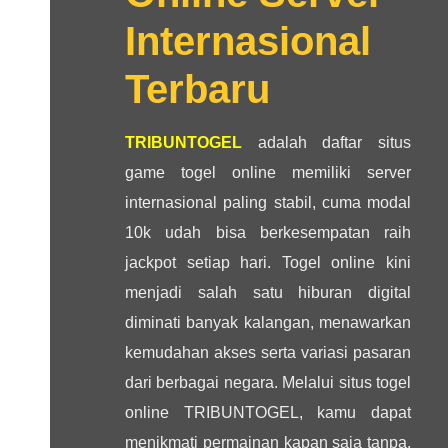
Internasional
Terbaru
TRIBUNTOGEL
adalah daftar situs
game togel online memiliki server
internasional paling stabil, cuma modal
10k udah bisa berkesempatan raih
jackpot setiap hari. Togel online kini
menjadi salah satu hiburan digital
diminati banyak kalangan, menawarkan
kemudahan akses serta variasi pasaran
dari berbagai negara. Melalui situs togel
online TRIBUNTOGEL, kamu dapat
menikmati permainan kapan saja tanpa.