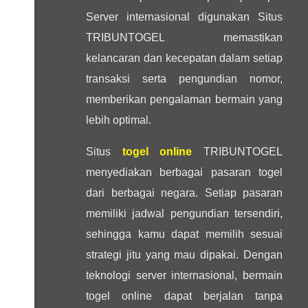
Server internasional digunakan Situs
TRIBUNTOGEL memastikan
kelancaran dan kecepatan dalam setiap
transaksi serta pengundian nomor,
memberikan pengalaman bermain yang
lebih optimal.
Situs
togel online
TRIBUNTOGEL
menyediakan berbagai pasaran togel
dari berbagai negara. Setiap pasaran
memiliki jadwal pengundian tersendiri,
sehingga kamu dapat memilih sesuai
strategi jitu yang mau dipakai. Dengan
teknologi server internasional, bermain
togel online dapat berjalan tanpa