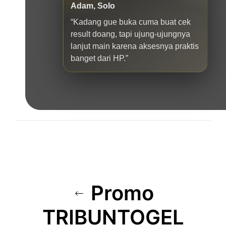
Adam, Solo
“Kadang gue buka cuma buat cek
result doang, tapi ujung-ujungnya
lanjut main karena aksesnya praktis
banget dari HP.”
Promo
TRIBUNTOGEL