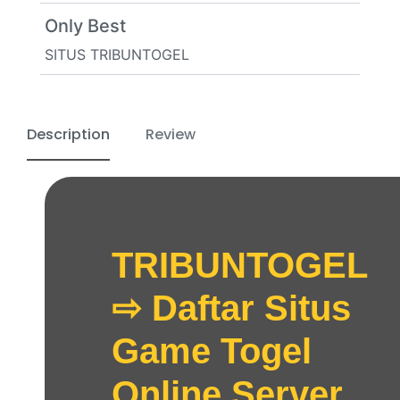
Only Best
SITUS TRIBUNTOGEL
Description
Review
TRIBUNTOGEL
⇨ Daftar Situs
Game Togel
Online Server