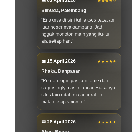
📅 02 April 2026
★★★★☆
Bilhuda, Palembang
“Enaknya di sini tuh akses pasaran
luar negerinya gampang. Jadi
nggak monoton main yang itu-itu
aja setiap hari.”
📅 15 April 2026
★★★★★
Rhaka, Denpasar
“Pernah login pas jam rame dan
surprisingly masih lancar. Biasanya
situs lain udah mulai berat, ini
malah tetap smooth.”
📅 28 April 2026
★★★★★
Alam, Bogor