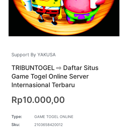
Support By YAKUSA
TRIBUNTOGEL ⇨ Daftar Situs
Game Togel Online Server
Internasional Terbaru
Regular
Rp10.000,00
price
Type:
GAME TOGEL ONLINE
Sku:
2103658420012