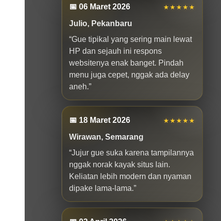
📅 06 Maret 2026
★★★★★
Julio, Pekanbaru
“Gue tipikal yang sering main lewat
HP dan sejauh ini respons
websitenya enak banget. Pindah
menu juga cepet, nggak ada delay
aneh.”
📅 18 Maret 2026
★★★★★
Wirawan, Semarang
“Jujur gue suka karena tampilannya
nggak norak kayak situs lain.
Keliatan lebih modern dan nyaman
dipake lama-lama.”